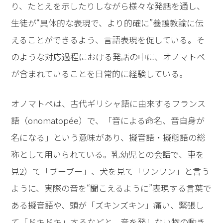
り、たとえを示したりしながら様々な発話を通し、
生徒が“具体的な表現で、より的確に”養護教諭に伝
えることができるよう、言語表現を促している。そ
のような対応過程における発話の中に、オノマトペ
が含まれていることを日常的に経験している。
オノマトペは、古代ギリシャ語に由来するフランス
語（onomatopée）で、「音による命名、音自身が
名になる」という意味があり、擬音語・擬態語の総
称として用いられている。乳幼児との会話で、車を
見2）て「ブーブー」、犬を見て「ワンワン」と言う
ように、実際の音を“聞こえるように”表現する言葉で
ある擬音語や、頭が「ズキンズキン」痛い、緊張し
て「ドキドキ」するなどと、音を発しない物の動き