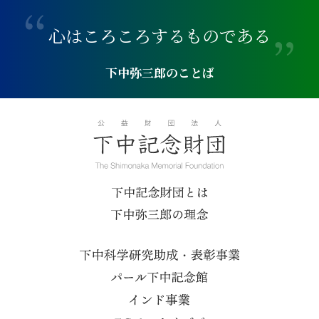
心
は
こ
ろ
こ
ろ
す
る
も
の
で
あ
る
下中弥三郎のことば