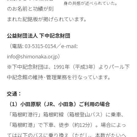
身の共感が述べられていた。
のお名前と功績が刻
まれた記銘板が掲げられています。
公益財団法人 下中記念財団
（電話: 03-5315-0154／e-mail:
info@shimonaka.or.jp）
※下中記念財団は、1991年（平成3年）よりパール下
中記念館の維持·管理業務を行なっています。
交通：
（1）小田原駅（JR、小田急）ご利用の場合
「箱根町港行」箱根町線（箱根登山バス）に乗車、
「箱根町港」で下車、徒歩（約12分）。場合によっ
ては以下のバスに乗り換え（ただし、本数がたいへ