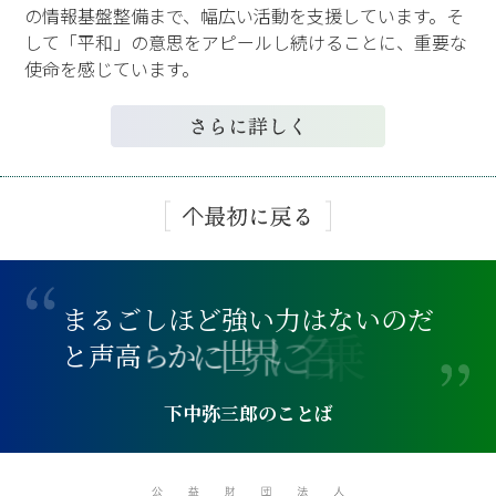
の情報基盤整備まで、幅広い活動を支援しています。そ
して「平和」の意思をアピールし続けることに、重要な
使命を感じています。
ま
る
ご
し
ほ
ど
強
い
力
は
な
い
の
だ
れ
と
声
高
ら
か
に
世
界
に
名
乗
下中弥三郎のことば