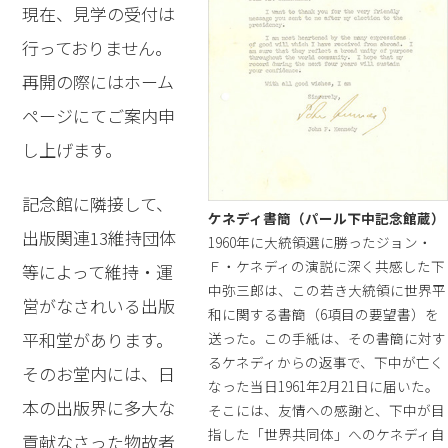
現在、見学の受付は
行っておりません。
再開の際にはホーム
ページにてご案内申
し上げます。
記念館に隣接して、
ケネディ書簡（パール下中記念館蔵）
出版関連13維持団体
1960年に大統領選に勝ったジョン・
Ｆ・ケネディの演説に深く共感した下
等によって維持・運
中弥三郎は、この若き大統領に世界平
営がなされいる出版
和に関する書簡（6項目の要望書）を
平和堂があります。
送った。この手紙は、その書簡に対す
るケネディからの返事で、下中が亡く
そのお堂内には、日
なった当日1961年2月21日に届いた。
本の出版界に多大な
そこには、友情への感謝と、下中が目
指した「世界共同体」へのケネディ自
貢献なさった物故者