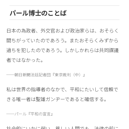
パール博士のことば
日本の為政者、外交官および政治家らは、おそらく
間ちがっていたのであろう。またおそらくみずから
過ちを犯したのであろう。しかしかれらは共同謀議
者ではなかった。
──朝日新聞法廷記者団『東京裁判（中）』
私は世界の指導者のなかで、平和にたいして信頼で
きる唯一者は聖雄ガンヂーであると確信する。
──パール『平和の宣言』
社会的にいかに弱い、貧しい人間でも、法律の前に