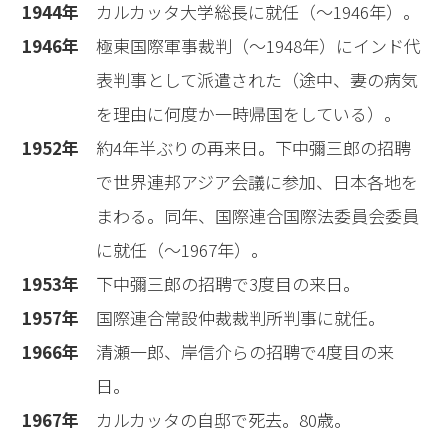
1944年
カルカッタ大学総長に就任（〜1946年）。
1946年
極東国際軍事裁判（〜1948年）にインド代
表判事として派遣された（途中、妻の病気
を理由に何度か一時帰国をしている）。
1952年
約4年半ぶりの再来日。下中彌三郎の招聘
で世界連邦アジア会議に参加、日本各地を
まわる。同年、国際連合国際法委員会委員
に就任（〜1967年）。
1953年
下中彌三郎の招聘で3度目の来日。
1957年
国際連合常設仲裁裁判所判事に就任。
1966年
清瀬一郎、岸信介らの招聘で4度目の来
日。
1967年
カルカッタの自邸で死去。80歳。