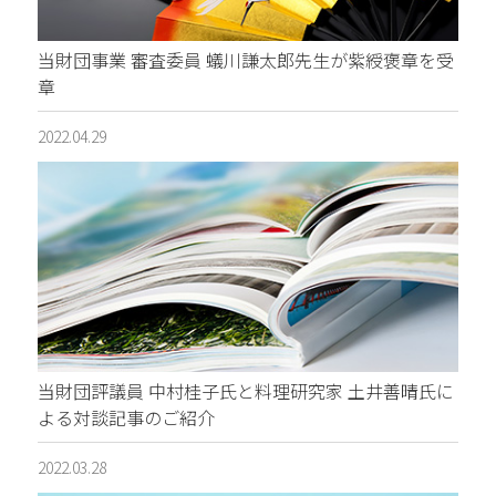
当財団事業 審査委員 蟻川謙太郎先生が紫綬褒章を受
章
2022.04.29
当財団評議員 中村桂子氏と料理研究家 土井善晴氏に
よる対談記事のご紹介
2022.03.28