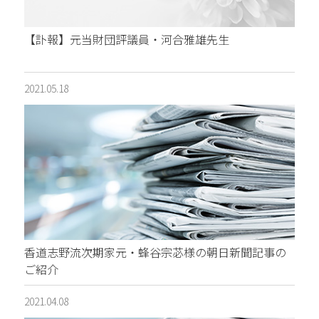
【訃報】元当財団評議員・河合雅雄先生
2021.05.18
香道志野流次期家元・蜂谷宗苾様の朝日新聞記事の
ご紹介
2021.04.08