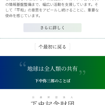
の情報基盤整備まで、幅広い活動を支援しています。そ
して「平和」の意思をアピールし続けることに、重要な
使命を感じています。
地
球
は
全
人
類
の
共
有
下中弥三郎のことば