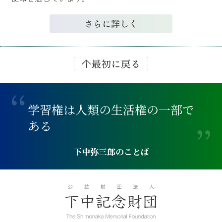
学
習
権
は
人
類
の
生
活
権
の
一
部
で
あ
る
下中弥三郎のことば