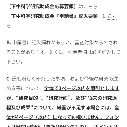
［下中科学研究助成金応募要領］
は
こちら
［下中科学研究助成金『申請書』記入要領］
は
こち
ら
B.
申請書に記入漏れがあると、審査対象から外され
ることがあります。とくに、推薦者欄は必ず記入して
下さい。
C.
最も新しく研究した事項、および今後の研究の進
め方等について、
全体で3ページ以内を原則とします
が、“研究目的”、“研究計画”、及び“従来の研究過
程及び成果“について、紙面が不足する場合には、全
体が4ページ（以内）になっても構いません。フォン
トはMSP明朝体（または類似のもの）、ポイントは