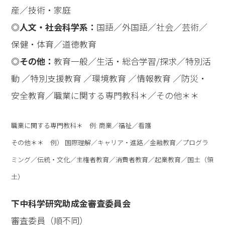
産／技術・家庭
◎人文・社会科学系：
国語／外国語／社会／芸術／
保健・体育／道徳教育
◎その他：
教育一般／生活・総合学習/探求／特別活
動 ／特別支援教育 ／環境教育 ／情報教育 ／防災・
安全教育／職業に関する専門教科＊／その他＊＊
職業に関する専門教科＊ 例: 商業／福祉／看護
その他＊＊ 例） 国際理解／キャリア・進路／金融教育／プログラ
ミング／伝統・文化／主権者教育／消費者教育／起業教育／国土（領
土）
下中科学研究助成金審査委員会
審査委員（順不同）