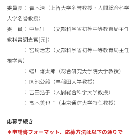
委員長： 青木清（上智大学名誉教授・人間総合科学
大学名誉教授）
委 員： 中尾征三（文部科学省初等中等教育局主任
教科書調査官[元]）
： 宮崎活志（文部科学省初等中等教育局主任
視学官）
： 蟻川謙太郎（総合研究大学院大学教授）
： 園池公毅（早稲田大学教授）
： 吉田浩子（人間総合科学大学教授）
： 高木美也子（東京通信大学特任教授）
応募手続き
＊申請書フォーマット、応募方法は以下の通りで