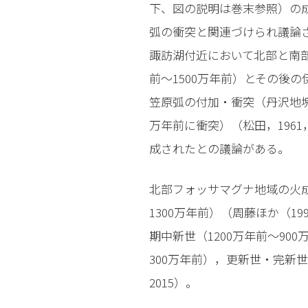
下、図の説明は巻末参照）の
弧の衝突と関連づけられ議論
諏訪湖付近において北部と南部
前〜1500万年前）とその後
笠原弧の付加・衝突（丹沢地塊
万年前に衝突）（松田，1961
成されたとの議論がある。
北部フォッサマグナ地域の火成
1300万年前）（周藤ほか（1
期中新世（1200万年前〜90
300万年前），更新世・完新
2015）。