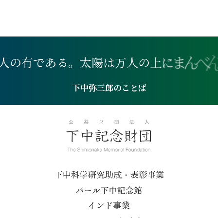
人
の
有
で
あ
る
。
太
陽
は
万
人
の
上
に
ま
ん
べ
下中弥三郎のことば