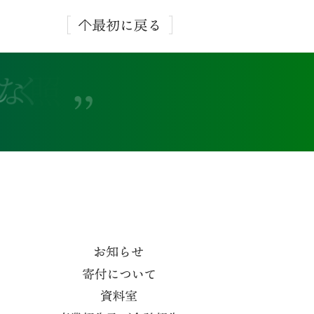
る
ん
な
く
照