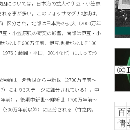
成因については，日本海の拡大や伊豆・小笠原
される事が多い。このフォッサマグナ地域は，
に区分され，北部は日本海の拡大（2000万年
の伊豆・小笠原弧の衝突の影響，南部は伊豆・小
がおよそ600万年前，伊豆地塊がおよそ100
，1976；藤岡・平田，2014など）によって形
活動は，漸新世から中新世（2700万年前〜
997）により3ステージに細分されている），中
0万年前），後期中新世〜鮮新世（700万年前〜
世（300万年前以降）に区分される（竹之内，