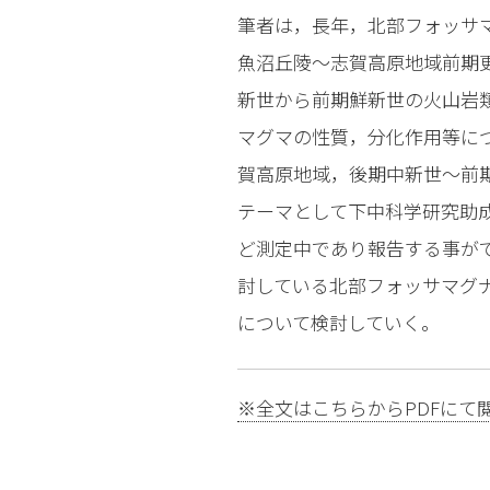
筆者は，長年，北部フォッサ
魚沼丘陵〜志賀高原地域前期
新世から前期鮮新世の火山岩
マグマの性質，分化作用等に
賀高原地域，後期中新世〜前期
テーマとして下中科学研究助成
ど測定中であり報告する事が
討している北部フォッサマグ
について検討していく。
※全文はこちらからPDFにて