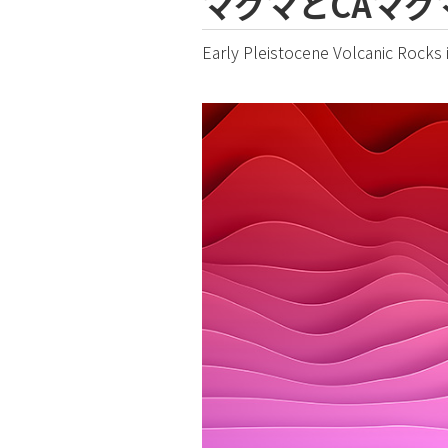
マグマとCAマグ
Early Pleistocene Volcanic Rocks