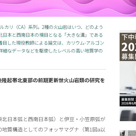
ルカリ（CA）系列。2種の火山岩はいつ、どのよう
北日本と西南日本の境目となる「大きな溝」である
着目した現役教師による論文は、カリウム-アルゴン
詳細なデータなどを駆使したレベルの高い地質学の
央隆起帯北東部の前期更新世火山岩類の研究を
東北日本弧と西南日本弧）と伊豆・小笠原弧が
の地質構造としてのフォッサマグナ（第1図a以