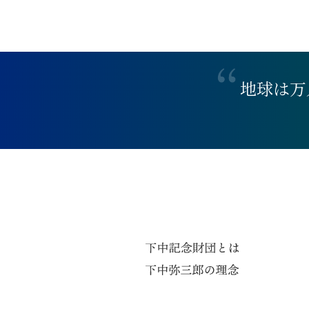
地
球
は
万