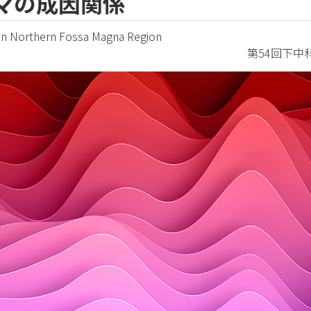
マの成因関係
 in Northern Fossa Magna Region
第54回下