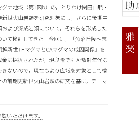
マグナ地域（第1図b）の，とりわけ関田山脈・
更新世火山岩類を研究対象にし，さらに後期中
類および深成岩類について，それらを形成した
ついて検討してきた。今回は，「魚沼丘陵〜志
鮮新世THマグマとCAマグマの成因関係」を
金に採択されたが，現段階でK−Ar放射年代な
できないので，現在もより広域を対象として検
ナの前期更新世火山岩類の研究を基に，テーマ
閲覧いただけます。