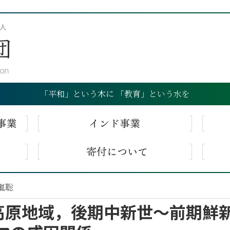
「平和」という木に 「教育」という水を
嵐聡
高原地域，後期中新世〜前期鮮新