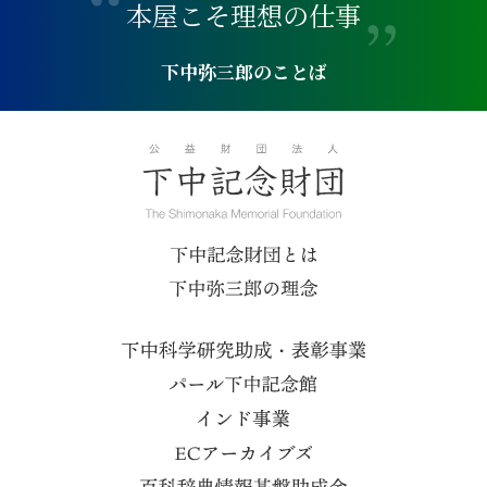
本
屋
こ
そ
理
想
の
仕
事
下中弥三郎のことば