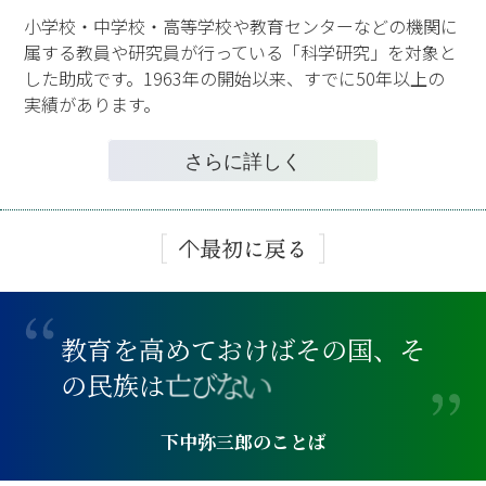
小学校・中学校・高等学校や教育センターなどの機関に
属する教員や研究員が行っている「科学研究」を対象と
した助成です。1963年の開始以来、すでに50年以上の
実績があります。
さらに詳しく
教
育
を
高
め
て
お
け
ば
そ
の
国
、
そ
の
民
族
は
亡
び
な
い
下中弥三郎のことば