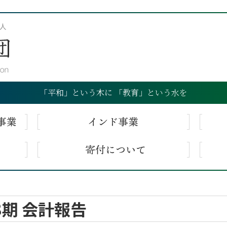
「平和」という木に 「教育」という水を
8期 会計報告