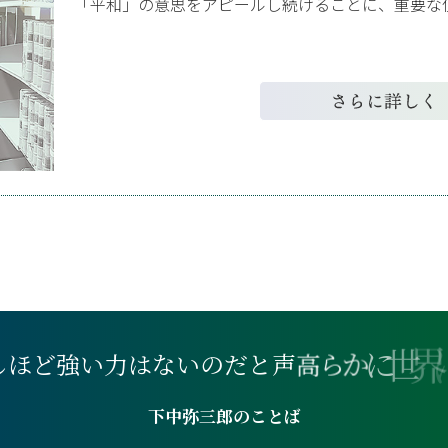
「平和」の意思をアピールし続けることに、重要な
し
ほ
ど
強
い
力
は
な
い
の
だ
と
声
高
ら
か
に
世
界
下中弥三郎のことば