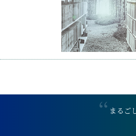
ま
る
ご