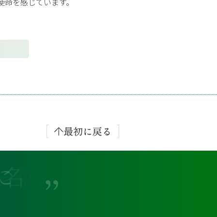
使命を感じています。
れ
乗
名
に