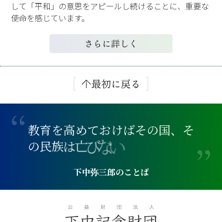
して「平和」の意思をアピールし続けることに、重要な
使命を感じています。
教
育
を
高
め
て
お
け
ば
そ
の
国
、
そ
い
な
の
民
族
は
亡
び
下中弥三郎のことば