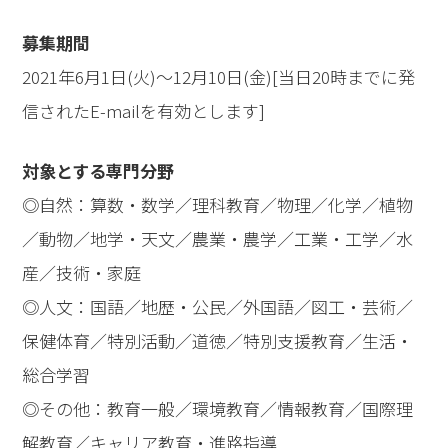
募集期間
2021年6月1日(火)～12月10日(金)[当日20時までに発
信されたE-mailを有効とします]
対象とする専門分野
◎自然：算数・数学／理科教育／物理／化学／植物
／動物／地学・天文／農業・農学／工業・工学／水
産／技術・家庭
◎人文：国語／地歴・公民／外国語／図工・芸術／
保健体育／特別活動／道徳／特別支援教育／生活・
総合学習
◎その他：教育一般／環境教育／情報教育／国際理
解教育／キャリア教育・進路指導