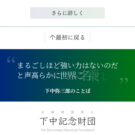
ま
る
ご
し
ほ
ど
強
い
力
は
な
い
の
だ
れ
乗
と
声
高
ら
か
に
世
界
に
名
下中弥三郎のことば