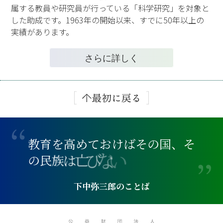
属する教員や研究員が行っている「科学研究」を対象と
した助成です。1963年の開始以来、すでに50年以上の
実績があります。
さらに詳しく
教
育
を
高
め
て
お
け
ば
そ
の
国
、
そ
い
な
の
民
族
は
亡
び
下中弥三郎のことば